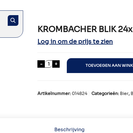
KROMBACHER BLIK 24x
Log in om de prijs te zien
KROMBACHER BLIK 24x50cl aantal
-
+
TOEVOEGEN AAN WIN
Artikelnummer:
014824
Categorieën:
Bier
,
B
Beschrijving