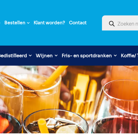
Producten zoek
e
Bestellen
Klant worden?
Contact
edistilleerd
Wijnen
Fris- en sportdranken
Koffie/