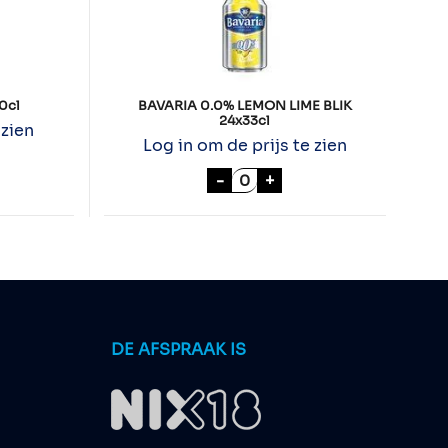
0cl
BAVARIA 0.0% LEMON LIME BLIK
24x33cl
 zien
Log in om de prijs te zien
PA 0.0% 24x30cl aantal
BAVARIA 0.0% LEMON LIME 
-
+
DE AFSPRAAK IS