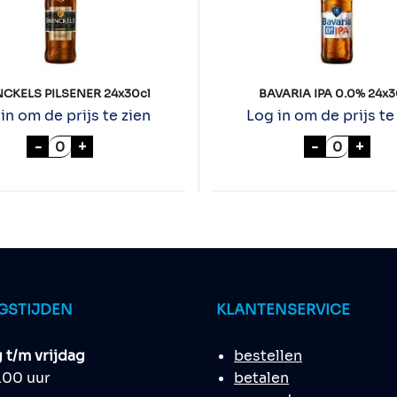
CKELS PILSENER 24x30cl
BAVARIA IPA 0.0% 24x3
in om de prijs te zien
Log in om de prijs te
tal
SWINCKELS PILSENER 24x30cl aantal
BAVARIA I
-
+
-
+
GSTIJDEN
KLANTENSERVICE
t/m vrijdag
bestellen
8.00 uur
betalen