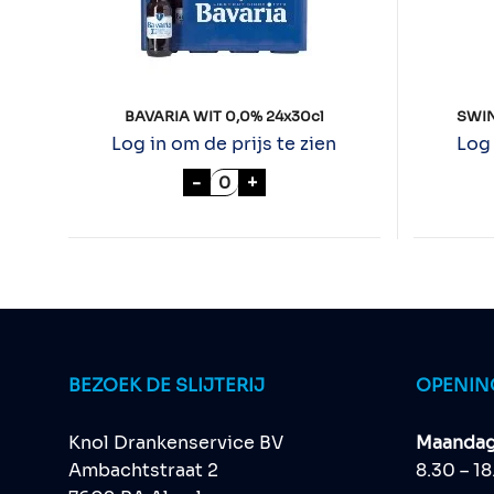
BAVARIA WIT 0,0% 24x30cl
SWIN
Log in om de prijs te zien
Log 
BAVARIA WIT 0,0% 24x30cl aan
-
+
BEZOEK DE SLIJTERIJ
OPENIN
Knol Drankenservice BV
Maandag 
Ambachtstraat 2
8.30 – 1