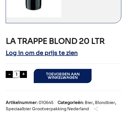
LA TRAPPE BLOND 20 LTR
Log in om de prijs te zien
LA TRAPPE BLOND 20 LTR aantal
-
+
TOEVOEGEN AAN
WINKELWAGEN
Artikelnummer:
010645
Categorieën:
Bier
,
Blondbier
,
Speciaalbier Grootverpakking Nederland