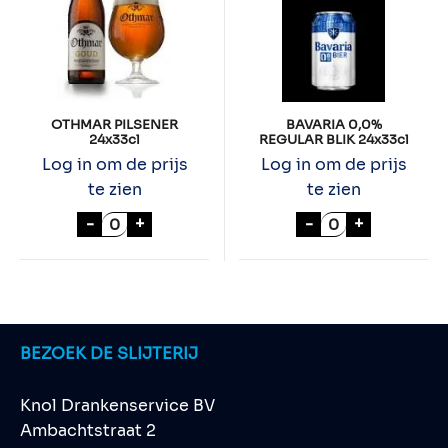
OTHMAR PILSENER
BAVARIA 0,0%
24x33cl
REGULAR BLIK 24x33cl
Log in om de prijs
Log in om de prijs
te zien
te zien
OTHMAR PILSENER 24x33cl aantal
BAVARIA 0,0% R
-
+
-
+
BEZOEK DE SLIJTERIJ
Knol Drankenservice BV
Ambachtstraat 2