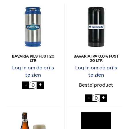
BAVARIA PILS FUST 20
BAVARIA IPA 0.0% FUST
LTR
20 LTR
Log in om de prijs
Log in om de prijs
te zien
te zien
BAVARIA PILS FUST 20 LTR aantal
-
+
Bestelproduct
BAVARIA IPA 0.
-
+