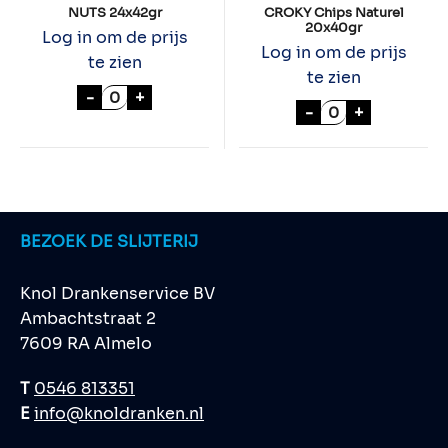
NUTS 24x42gr
CROKY Chips Naturel
20x40gr
Log in om de prijs
Log in om de prijs
te zien
te zien
NUTS 24x42gr aantal
-
+
CROKY Chips Na
-
+
BEZOEK DE SLIJTERIJ
Knol Drankenservice BV
Ambachtstraat 2
7609 RA Almelo
T
0546 813351
E
info@knoldranken.nl