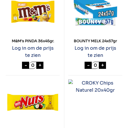
M&M’s PINDA 36x45gr.
BOUNTY MELK 24x57gr
Log in om de prijs
Log in om de prijs
te zien
te zien
M&M's PINDA 36x45gr. aantal
BOUNTY MELK 2
-
+
-
+