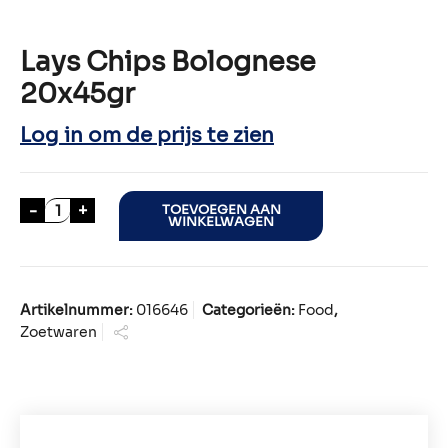
Lays Chips Bolognese
20x45gr
Log in om de prijs te zien
Lays Chips Bolognese 20x45gr aantal
-
+
TOEVOEGEN AAN
WINKELWAGEN
Artikelnummer:
016646
Categorieën:
Food
,
Zoetwaren