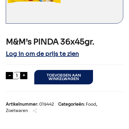
M&M’s PINDA 36x45gr.
Log in om de prijs te zien
M&M's PINDA 36x45gr. aantal
-
+
TOEVOEGEN AAN
WINKELWAGEN
Artikelnummer:
019442
Categorieën:
Food
,
Zoetwaren