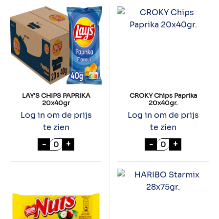
LAY’S CHIPS PAPRIKA
CROKY Chips Paprika
20x40gr
20x40gr.
Log in om de prijs
Log in om de prijs
te zien
te zien
LAY'S CHIPS PAPRIKA 20x40gr aantal
CROKY Chips Pa
-
+
-
+