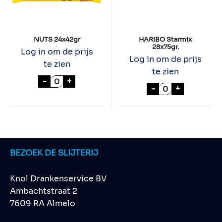
NUTS 24x42gr
HARIBO Starmix
28x75gr.
Log in om de prijs
Log in om de prijs
te zien
te zien
NUTS 24x42gr aantal
-
+
HARIBO Starmix
-
+
BEZOEK DE SLIJTERIJ
Knol Drankenservice BV
Ambachtstraat 2
7609 RA Almelo