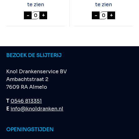
te zien
te zien
LAPOSTOLLE GRAND SEL CARMENERE 75cl
BOSCHENDAL 16
-
+
-
+
BEZOEK DE SLIJTERIJ
Knol Drankenservice BV
Ambachtstraat 2
7609 RA Almelo
T
0546 813351
E
info@knoldranken.nl
OPENINGSTIJDEN