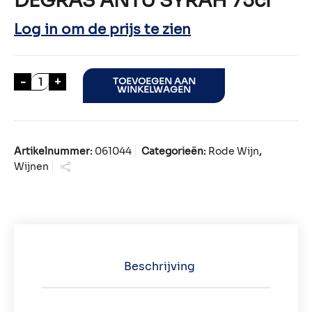
DEGRAS ANTU SYRAH 75cl
Log in om de prijs te zien
DEGRAS ANTU SYRAH 75cl aantal
-
+
TOEVOEGEN AAN
WINKELWAGEN
Artikelnummer:
061044
Categorieën:
Rode Wijn
,
Wijnen
Beschrijving