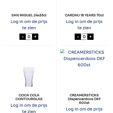
SAN MIGUEL 24x33cl
CARDHU 18 YEARS 70cl
Log in om de prijs
Log in om de prijs
te zien
te zien
SAN MIGUEL 24x33cl aantal
CARDHU 18 YEA
-
+
-
+
COCA COLA
CREAMERSTICKS
CONTOURGLAS
Dispencerdoos DKF
600st
Log in om de prijs
Log in om de prijs
te zien