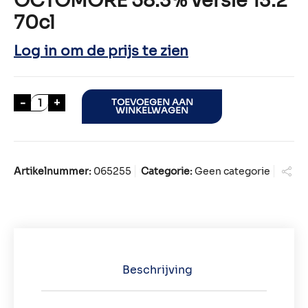
OCTOMORE 58.3% versie 13.2
70cl
Log in om de prijs te zien
OCTOMORE 58.3% versie 13.2 70cl aantal
-
+
TOEVOEGEN AAN
WINKELWAGEN
Artikelnummer:
065255
Categorie:
Geen categorie
Beschrijving