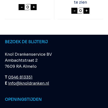
te zien
COCA COLA CONTOURGLAS aantal
-
+
CREAMERSTICKS
-
+
BEZOEK DE SLIJTERIJ
Knol Drankenservice BV
Ambachtstraat 2
7609 RA Almelo
T
0546 813351
E
info@knoldranken.nl
OPENINGSTIJDEN