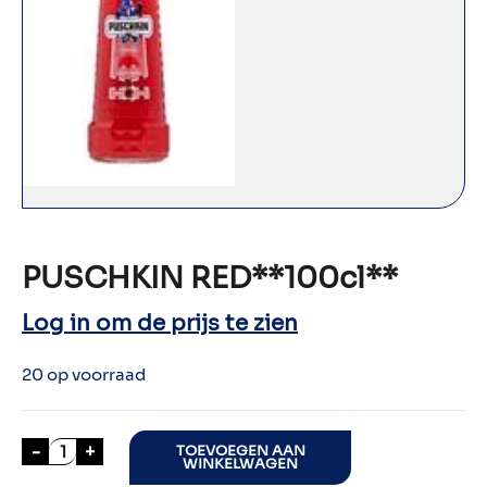
PUSCHKIN RED**100cl**
Log in om de prijs te zien
20 op voorraad
PUSCHKIN RED**100cl** aantal
-
+
TOEVOEGEN AAN
WINKELWAGEN