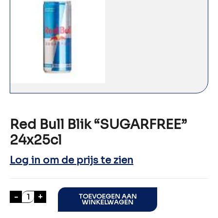
Red Bull Blik “SUGARFREE”
24x25cl
Log in om de prijs te zien
Red Bull Blik "SUGARFREE" 24x25cl aantal
-
+
TOEVOEGEN AAN
WINKELWAGEN