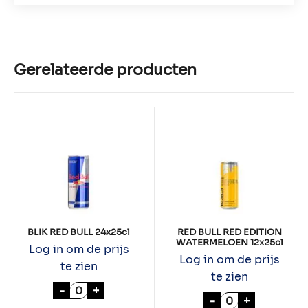
Gerelateerde producten
BLIK RED BULL 24x25cl
RED BULL RED EDITION
WATERMELOEN 12x25cl
Log in om de prijs
Log in om de prijs
te zien
te zien
BLIK RED BULL 24x25cl aantal
-
+
RED BULL RED 
-
+