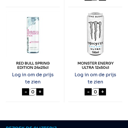
RED BULL SPRING
MONSTER ENERGY
EDITION 24x25cl
ULTRA 12x50cl
Log in om de prijs
Log in om de prijs
te zien
te zien
RED BULL SPRING EDITION 24x25cl aantal
MONSTER ENERG
-
+
-
+