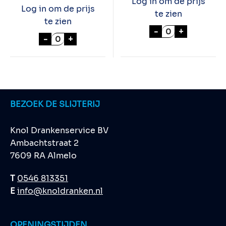
Log in om de prijs
Log in om de prijs
te zien
te zien
STROH 60% 70c
-
+
BLACK VELVET BLEND WHISKY 70cl aantal
-
+
BEZOEK DE SLIJTERIJ
Knol Drankenservice BV
Ambachtstraat 2
7609 RA Almelo
T
0546 813351
E
info@knoldranken.nl
OPENINGSTIJDEN