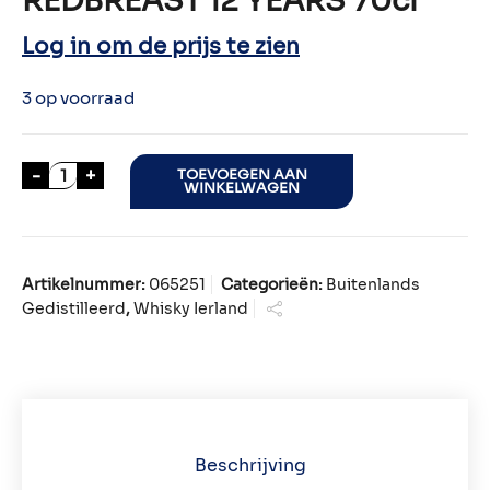
REDBREAST 12 YEARS 70cl
Log in om de prijs te zien
3 op voorraad
REDBREAST 12 YEARS 70cl aantal
-
+
TOEVOEGEN AAN
WINKELWAGEN
Artikelnummer:
065251
Categorieën:
Buitenlands
Gedistilleerd
,
Whisky Ierland
Beschrijving