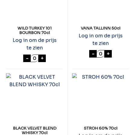
WILD TURKEY 101
VANA TALLINN 50cl
BOURBON 70cl
Log in om de prijs
Log in om de prijs
te zien
te zien
VANA TALLINN 5
-
+
WILD TURKEY 101 BOURBON 70cl aantal
-
+
BLACK VELVET BLEND
STROH 60% 70cl
WHISKY 70cl