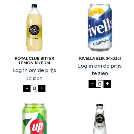
ROYAL CLUB BITTER
RIVELLA BLIK 24x33cl
LEMON 12x110cl
Log in om de prijs
Log in om de prijs
te zien
te zien
RIVELLA BLIK 24
-
+
ROYAL CLUB BITTER LEMON 12x110cl aanta
-
+