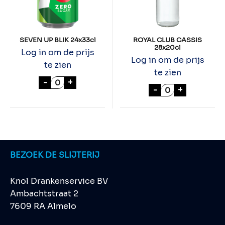
SEVEN UP BLIK 24x33cl
ROYAL CLUB CASSIS
28x20cl
Log in om de prijs
Log in om de prijs
te zien
te zien
SEVEN UP BLIK 24x33cl aantal
-
+
ROYAL CLUB CA
-
+
BEZOEK DE SLIJTERIJ
Knol Drankenservice BV
Ambachtstraat 2
7609 RA Almelo