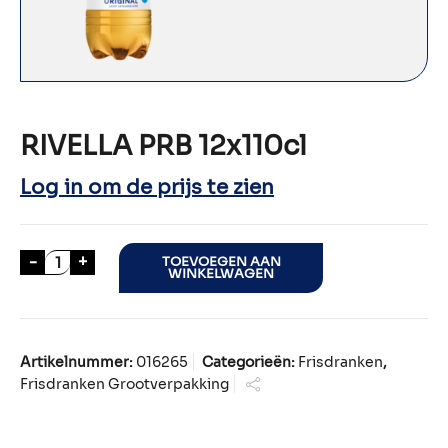
RIVELLA PRB 12x110cl
Log in om de prijs te zien
RIVELLA PRB 12x110cl aantal
-
+
TOEVOEGEN AAN
WINKELWAGEN
Artikelnummer:
016265
Categorieën:
Frisdranken
,
Frisdranken Grootverpakking