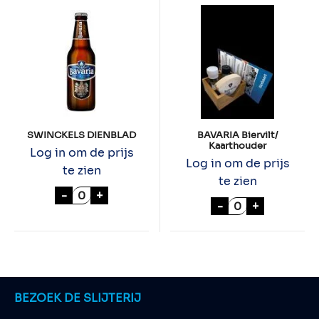
SWINCKELS DIENBLAD
BAVARIA Biervilt/
Kaarthouder
Log in om de prijs
Log in om de prijs
te zien
te zien
SWINCKELS DIENBLAD aantal
-
+
BAVARIA Biervil
-
+
BEZOEK DE SLIJTERIJ