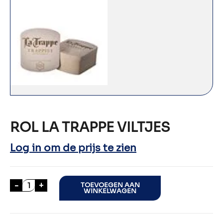
ROL LA TRAPPE VILTJES
Log in om de prijs te zien
ROL LA TRAPPE VILTJES aantal
-
+
TOEVOEGEN AAN
WINKELWAGEN