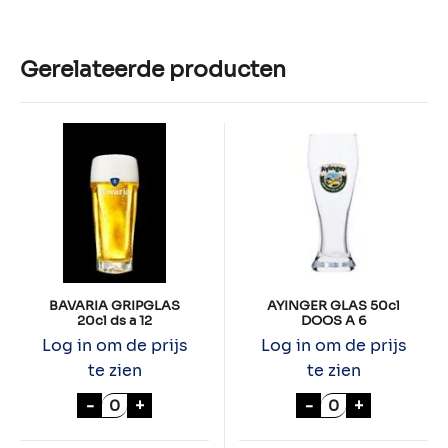
Gerelateerde producten
BAVARIA GRIPGLAS
AYINGER GLAS 50cl
20cl ds a 12
DOOS A 6
Log in om de prijs
Log in om de prijs
te zien
te zien
BAVARIA GRIPGLAS 20cl ds a 12 aantal
AYINGER GLAS 
-
+
-
+