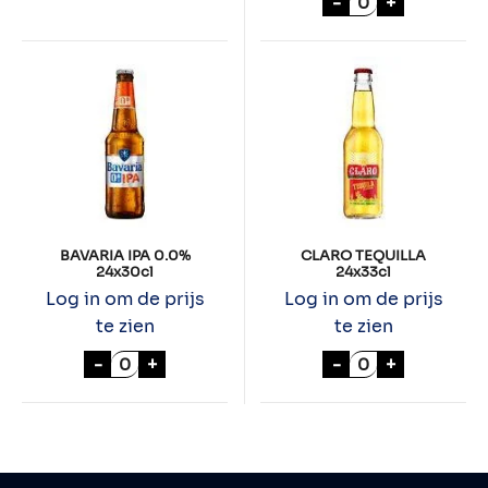
-
+
BAVARIA IPA 0.0%
CLARO TEQUILLA
24x30cl
24x33cl
Log in om de prijs
Log in om de prijs
te zien
te zien
BAVARIA IPA 0.0% 24x30cl aantal
CLARO TEQUILL
-
+
-
+