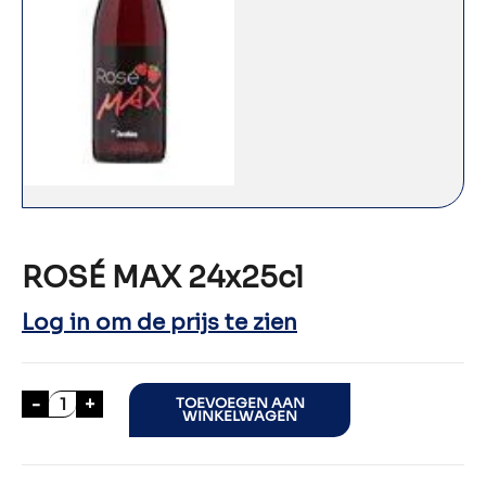
ROSÉ MAX 24x25cl
Log in om de prijs te zien
ROSÉ MAX 24x25cl aantal
-
+
TOEVOEGEN AAN
WINKELWAGEN