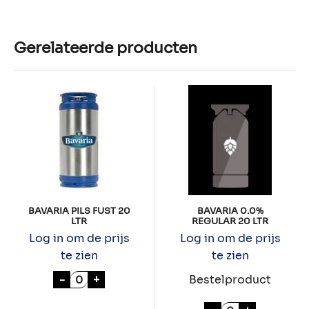
Gerelateerde producten
BAVARIA PILS FUST 20
BAVARIA 0.0%
LTR
REGULAR 20 LTR
Log in om de prijs
Log in om de prijs
te zien
te zien
BAVARIA PILS FUST 20 LTR aantal
-
+
Bestelproduct
BAVARIA 0.0% 