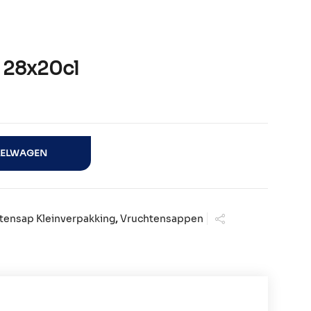
 28x20cl
al
KELWAGEN
tensap Kleinverpakking
,
Vruchtensappen