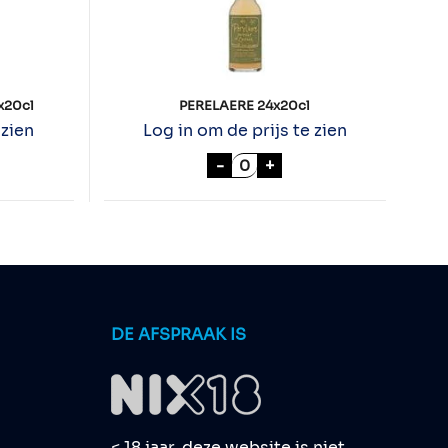
x20cl
PERELAERE 24x20cl
 zien
Log in om de prijs te zien
DBEI/ APPEL 12x20cl aantal
PERELAERE 24x20cl aantal
-
+
DE AFSPRAAK IS
< 18 jaar, deze website is niet