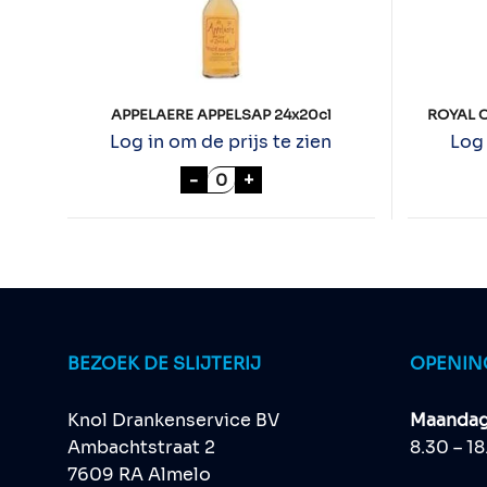
APPELAERE APPELSAP 24x20cl
ROYAL 
Log in om de prijs te zien
Log 
APPELAERE APPELSAP 24x20cl 
-
+
BEZOEK DE SLIJTERIJ
OPENIN
Knol Drankenservice BV
Maandag 
Ambachtstraat 2
8.30 – 1
7609 RA Almelo