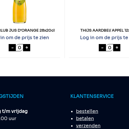
CLUB JUS D’ORANGE 28x20cl
THIJS AARDBEI/ APPEL 12
in om de prijs te zien
Log in om de prijs te
aantal
ROYAL CLUB JUS D'ORANGE 28x20cl aantal
THIJS AAR
-
+
-
+
GSTIJDEN
KLANTENSERVICE
t/m vrijdag
bestellen
8.00 uur
betalen
verzenden