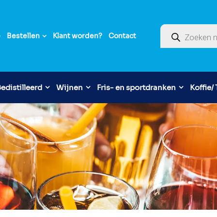
Producten zoek
e
Bestellen
Klant worden?
Contact
edistilleerd
Wijnen
Fris- en sportdranken
Koffie/