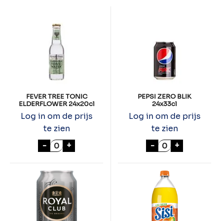
FEVER TREE TONIC
PEPSI ZERO BLIK
ELDERFLOWER 24x20cl
24x33cl
Log in om de prijs
Log in om de prijs
te zien
te zien
FEVER TREE TONIC ELDERFLOWER 24x20cl
PEPSI ZERO BLIK
-
+
-
+