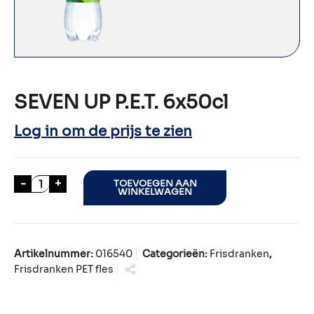
SEVEN UP P.E.T. 6x50cl
Log in om de prijs te zien
SEVEN UP P.E.T. 6x50cl aantal
-
+
TOEVOEGEN AAN
WINKELWAGEN
Artikelnummer:
016540
Categorieën:
Frisdranken
,
Frisdranken PET fles