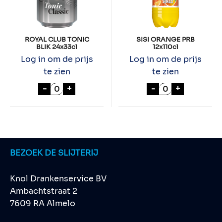
ROYAL CLUB TONIC
SISI ORANGE PRB
BLIK 24x33cl
12x110cl
Log in om de prijs
Log in om de prijs
te zien
te zien
ROYAL CLUB TONIC BLIK 24x33cl aantal
SISI ORANGE PR
-
+
-
+
BEZOEK DE SLIJTERIJ
Knol Drankenservice BV
Ambachtstraat 2
7609 RA Almelo