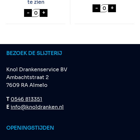
te zien
SISI ORANGE 28
-
+
ROYAL CLUB TONIC 12x110cl aantal
-
+
BEZOEK DE SLIJTERIJ
Knol Drankenservice BV
Ambachtstraat 2
7609 RA Almelo
T
0546 813351
E
info@knoldranken.nl
OPENINGSTIJDEN