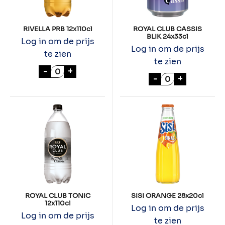
RIVELLA PRB 12x110cl
ROYAL CLUB CASSIS
BLIK 24x33cl
Log in om de prijs
Log in om de prijs
te zien
te zien
RIVELLA PRB 12x110cl aantal
-
+
ROYAL CLUB CAS
-
+
ROYAL CLUB TONIC
SISI ORANGE 28x20cl
12x110cl
Log in om de prijs
Log in om de prijs
te zien