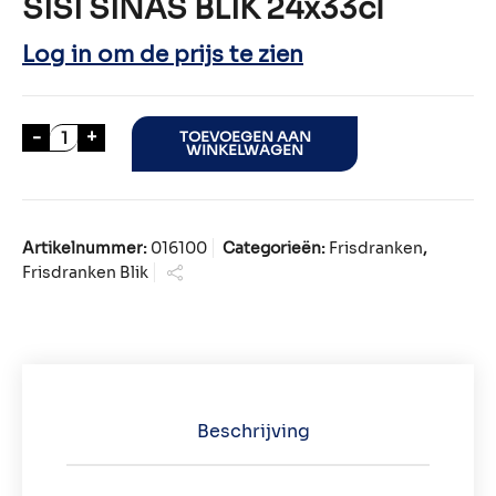
SISI SINAS BLIK 24x33cl
Log in om de prijs te zien
SISI SINAS BLIK 24x33cl aantal
-
+
TOEVOEGEN AAN
WINKELWAGEN
Artikelnummer:
016100
Categorieën:
Frisdranken
,
Frisdranken Blik
Beschrijving