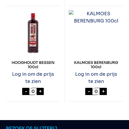
HOOGHOUDT BESSEN
KALMOES BERENBURG
100cl
100cl
Log in om de prijs
Log in om de prijs
te zien
te zien
HOOGHOUDT BESSEN 100cl aantal
KALMOES BEREN
-
+
-
+
BEZOEK DE SLIJTERIJ