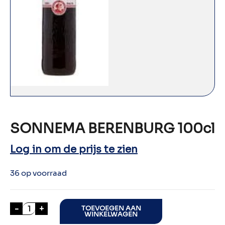
SONNEMA BERENBURG 100cl
Log in om de prijs te zien
36 op voorraad
SONNEMA BERENBURG 100cl aantal
-
+
TOEVOEGEN AAN
WINKELWAGEN