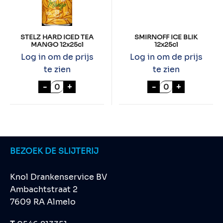
STELZ HARD ICED TEA
SMIRNOFF ICE BLIK
MANGO 12x25cl
12x25cl
Log in om de prijs
Log in om de prijs
te zien
te zien
STELZ HARD ICED TEA MANGO 12x25cl aan
SMIRNOFF ICE B
-
+
-
+
BEZOEK DE SLIJTERIJ
Knol Drankenservice BV
Ambachtstraat 2
7609 RA Almelo