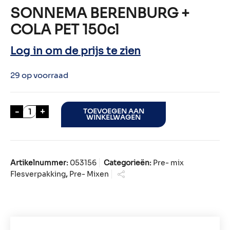
SONNEMA BERENBURG +
COLA PET 150cl
Log in om de prijs te zien
29 op voorraad
SONNEMA BERENBURG + COLA PET 150cl aantal
-
+
TOEVOEGEN AAN
WINKELWAGEN
Artikelnummer:
053156
Categorieën:
Pre- mix
Flesverpakking
,
Pre- Mixen