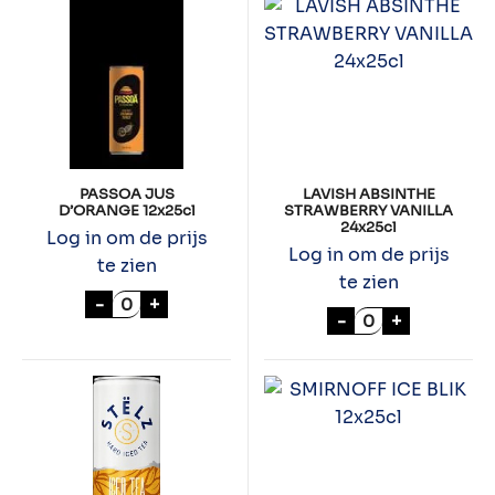
PASSOA JUS
LAVISH ABSINTHE
D’ORANGE 12x25cl
STRAWBERRY VANILLA
24x25cl
Log in om de prijs
Log in om de prijs
te zien
te zien
PASSOA JUS D'ORANGE 12x25cl aantal
-
+
LAVISH ABSINT
-
+