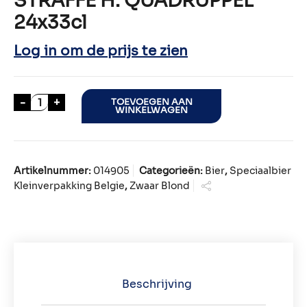
STRAFFE H. QUADRUPPEL
24x33cl
Log in om de prijs te zien
STRAFFE H. QUADRUPPEL 24x33cl aantal
-
+
TOEVOEGEN AAN
WINKELWAGEN
Artikelnummer:
014905
Categorieën:
Bier
,
Speciaalbier
Kleinverpakking Belgie
,
Zwaar Blond
Beschrijving