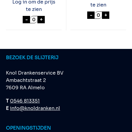
Log in om de prijs
te zien
te zien
DEUGNIET 24x33
-
+
OTHMAR STOUT 24x33cl aantal
-
+
BEZOEK DE SLIJTERIJ
Knol Drankenservice BV
Ambachtstraat 2
7609 RA Almelo
T
0546 813351
E
info@knoldranken.nl
OPENINGSTIJDEN