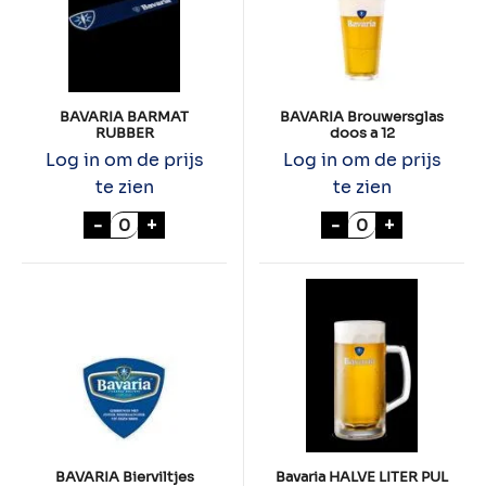
BAVARIA BARMAT
BAVARIA Brouwersglas
RUBBER
doos a 12
Log in om de prijs
Log in om de prijs
te zien
te zien
BAVARIA BARMAT RUBBER aantal
BAVARIA Brouwe
-
+
-
+
BAVARIA Bierviltjes
Bavaria HALVE LITER PUL