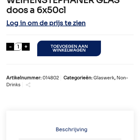
WEIHENSTEPHANER GLAS
doos a 6x50cl
Log in om de prijs te zien
WEIHENSTEPHANER GLAS doos a 6x50cl aantal
-
+
TOEVOEGEN AAN
WINKELWAGEN
Artikelnummer:
014802
Categorieën:
Glaswerk
,
Non-
Drinks
Beschrijving