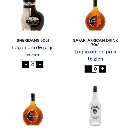
SHERIDANS 50cl
SAFARI AFRICAN DRINK
70cl
Log in om de prijs
Log in om de prijs
te zien
te zien
SHERIDANS 50cl aantal
-
+
SAFARI AFRICAN
-
+