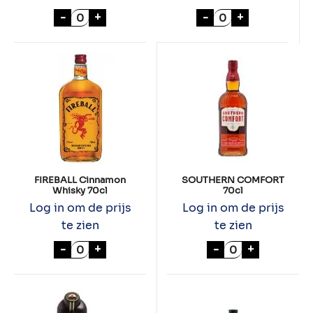
PERNOD 70cl aantal
IRISH VELVET 50c
-
+
-
+
FIREBALL Cinnamon
SOUTHERN COMFORT
Whisky 70cl
70cl
Log in om de prijs
Log in om de prijs
te zien
te zien
FIREBALL Cinnamon Whisky 70cl aantal
SOUTHERN COM
-
+
-
+