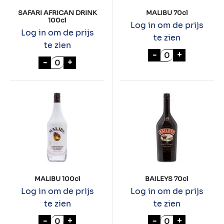
SAFARI AFRICAN DRINK
MALIBU 70cl
100cl
Log in om de prijs
Log in om de prijs
te zien
te zien
MALIBU 70cl aa
-
+
SAFARI AFRICAN DRINK 100cl aantal
-
+
MALIBU 100cl
BAILEYS 70cl
Log in om de prijs
Log in om de prijs
te zien
te zien
MALIBU 100cl aantal
BAILEYS 70cl aa
-
+
-
+