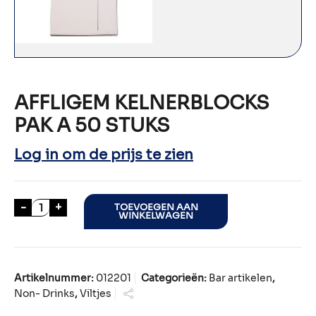
AFFLIGEM KELNERBLOCKS
PAK A 50 STUKS
Log in om de prijs te zien
AFFLIGEM KELNERBLOCKS PAK A 50 STUKS aanta
-
+
TOEVOEGEN AAN
WINKELWAGEN
Artikelnummer:
012201
Categorieën:
Bar artikelen
,
Non- Drinks
,
Viltjes