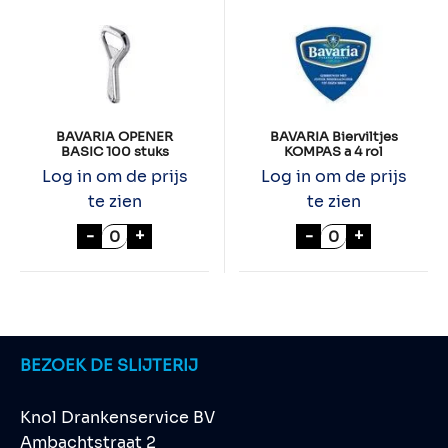
BAVARIA OPENER
BAVARIA Bierviltjes
BASIC 100 stuks
KOMPAS a 4 rol
Log in om de prijs
Log in om de prijs
te zien
te zien
BAVARIA OPENER BASIC 100 stuks aantal
BAVARIA Biervil
-
+
-
+
BEZOEK DE SLIJTERIJ
Knol Drankenservice BV
Ambachtstraat 2