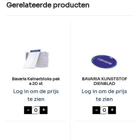
Gerelateerde producten
Bavaria Kelnerbloks pak
BAVARIA KUNSTSTOF
a 20 st
DIENBLAD
Log in om de prijs
Log in om de prijs
te zien
te zien
Bavaria Kelnerbloks pak a 20 st aantal
BAVARIA KUNST
-
+
-
+