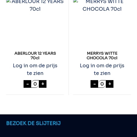
ABERLOUR 12 YEARS
MERRYS WITTE
70cl
CHOCOLA 70cl
Log in om de prijs
Log in om de prijs
te zien
te zien
ABERLOUR 12 YEARS 70cl aantal
MERRYS WITTE 
-
+
-
+
BEZOEK DE SLIJTERIJ