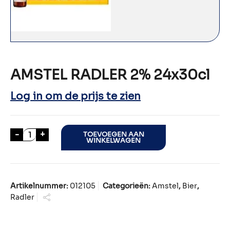
AMSTEL RADLER 2% 24x30cl
Log in om de prijs te zien
AMSTEL RADLER 2% 24x30cl aantal
-
+
TOEVOEGEN AAN
WINKELWAGEN
Artikelnummer:
012105
Categorieën:
Amstel
,
Bier
,
Radler