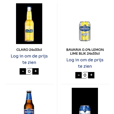
CLARO 24x33cl
BAVARIA 0.0% LEMON
LIME BLIK 24x33cl
Log in om de prijs
Log in om de prijs
te zien
te zien
CLARO 24x33cl aantal
-
+
BAVARIA 0.0% L
-
+