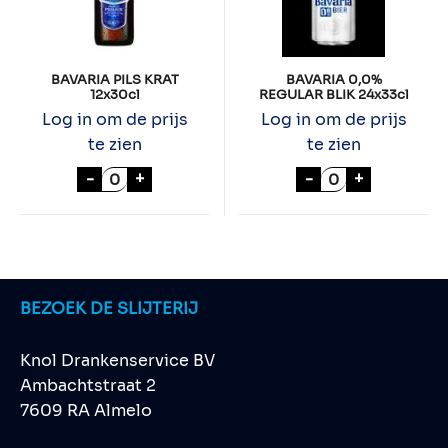
BAVARIA PILS KRAT
BAVARIA 0,0%
12x30cl
REGULAR BLIK 24x33cl
Log in om de prijs
Log in om de prijs
te zien
te zien
BAVARIA PILS KRAT 12x30cl aantal
BAVARIA 0,0% R
-
+
-
+
BEZOEK DE SLIJTERIJ
Knol Drankenservice BV
Ambachtstraat 2
7609 RA Almelo