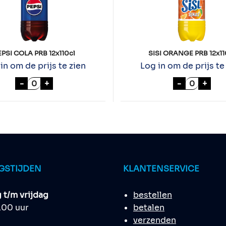
EPSI COLA PRB 12x110cl
SISI ORANGE PRB 12x11
in om de prijs te zien
Log in om de prijs te
10cl aantal
PEPSI COLA PRB 12x110cl aantal
SISI ORAN
-
+
-
+
GSTIJDEN
KLANTENSERVICE
t/m vrijdag
bestellen
8.00 uur
betalen
verzenden