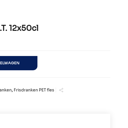
. 12x50cl
ntal
KELWAGEN
ranken
,
Frisdranken PET fles