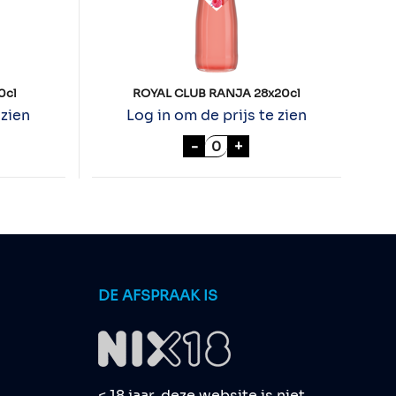
0cl
ROYAL CLUB RANJA 28x20cl
 zien
Log in om de prijs te zien
GE PRB 12x110cl aantal
ROYAL CLUB RANJA 28x20c
-
+
DE AFSPRAAK IS
< 18 jaar, deze website is niet