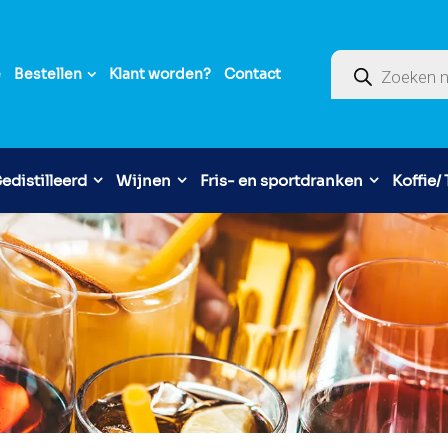
Producten zoek
e
Bestellen
Klant worden?
Contact
edistilleerd
Wijnen
Fris- en sportdranken
Koffie/