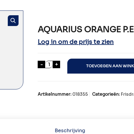
AQUARIUS ORANGE P.E.T
Log in om de prijs te zien
AQUARIUS ORANGE P.E.T. 12x50cl aa
-
+
TOEVOEGEN AAN WIN
Artikelnummer:
018355
Categorieën:
Frisd
Beschrijving