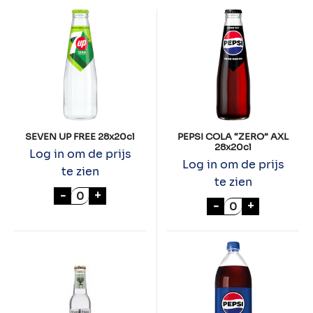
SEVEN UP FREE 28x20cl
PEPSI COLA “ZERO” AXL
28x20cl
Log in om de prijs
Log in om de prijs
te zien
te zien
SEVEN UP FREE 28x20cl aantal
-
+
PEPSI COLA "ZE
-
+