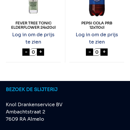
FEVER TREE TONIC
PEPSI COLA PRB
ELDERFLOWER 24x20cl
12x110cl
Log in om de prijs
Log in om de prijs
te zien
te zien
FEVER TREE TONIC ELDERFLOWER 24x20cl
PEPSI COLA PRB
-
+
-
+
BEZOEK DE SLIJTERIJ
Knol Drankenservice BV
Ambachtstraat 2
7609 RA Almelo