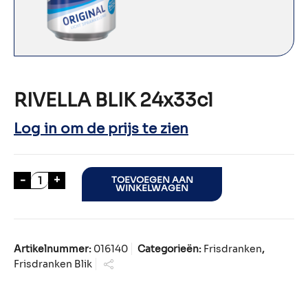
RIVELLA BLIK 24x33cl
Log in om de prijs te zien
RIVELLA BLIK 24x33cl aantal
-
+
TOEVOEGEN AAN
WINKELWAGEN
Artikelnummer:
016140
Categorieën:
Frisdranken
,
Frisdranken Blik