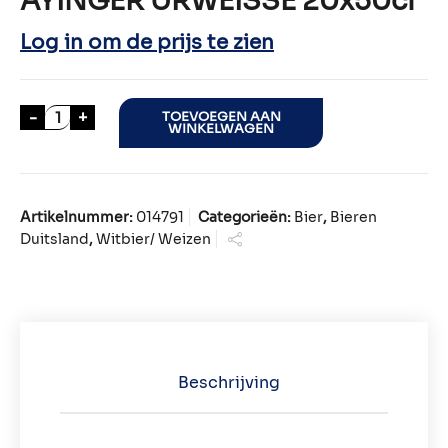
AYINGER URWEISSE 20x50cl
Log in om de prijs te zien
AYINGER URWEISSE 20x50cl aantal
-
+
TOEVOEGEN AAN
WINKELWAGEN
Artikelnummer:
014791
Categorieën:
Bier
,
Bieren
Duitsland
,
Witbier/ Weizen
Beschrijving