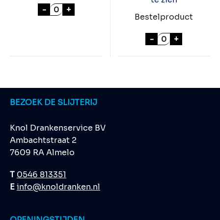
DEUGNIET 24x33cl aantal
-
+
Bestelproduct
BAVARIA 0.0% 
-
+
BEZOEK DE SLIJTERIJ
Knol Drankenservice BV
Ambachtstraat 2
7609 RA Almelo
T
0546 813351
E
info@knoldranken.nl
OPENINGSTIJDEN