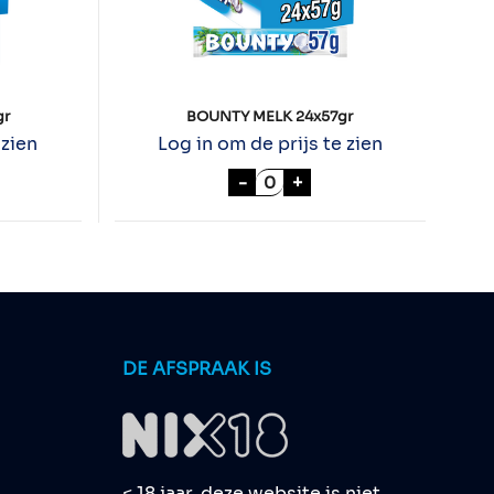
gr
BOUNTY MELK 24x57gr
 zien
Log in om de prijs te zien
ISPY 24x36gr aantal
BOUNTY MELK 24x57gr aan
-
+
DE AFSPRAAK IS
< 18 jaar, deze website is niet