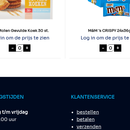
 Molen Gevulde Koek 30 st.
M&M ’s CRISPY 24x36
in om de prijs te zien
Log in om de prijs te
 aantal
v.d. Molen Gevulde Koek 30 st. aantal
M&M 's CR
-
+
-
+
GSTIJDEN
KLANTENSERVICE
t/m vrijdag
bestellen
8.00 uur
betalen
verzenden