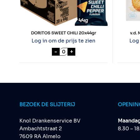
DORITOS SWEET CHILI 20x44gr
v.d.
Log in om de prijs te zien
Log 
DORITOS SWEET CHILI 20x44gr
-
+
BEZOEK DE SLIJTERIJ
OPENIN
Knol Drankenservice BV
Maandag 
Ambachtstraat 2
8.30 – 1
7609 RA Almelo