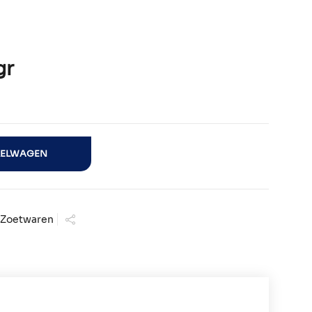
gr
KELWAGEN
,
Zoetwaren