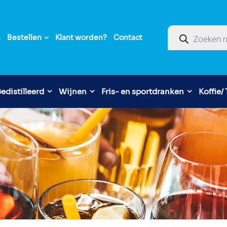
Producten zoek
e
Bestellen
Klant worden?
Contact
edistilleerd
Wijnen
Fris- en sportdranken
Koffie/