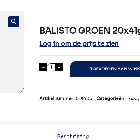
BALISTO GROEN 20x41
Log in om de prijs te zien
BALISTO GROEN 20x41gr aantal
-
+
TOEVOEGEN AAN WIN
Artikelnummer:
019405
Categorieën:
Food
Beschrijving