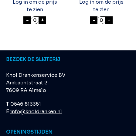
Log in om de prijs
Log in om de prijs
te zien
te zien
CROKY Chips Paprika 20x40gr. aantal
Lays Chips Bol
-
+
-
+
BEZOEK DE SLIJTERIJ
Knol Drankenservice BV
Ambachtstraat 2
7609 RA Almelo
T
0546 813351
E
info@knoldranken.nl
OPENINGSTIJDEN