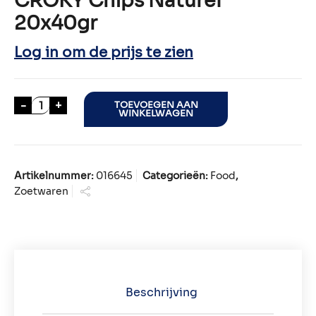
CROKY Chips Naturel
20x40gr
Log in om de prijs te zien
CROKY Chips Naturel 20x40gr aantal
-
+
TOEVOEGEN AAN
WINKELWAGEN
Artikelnummer:
016645
Categorieën:
Food
,
Zoetwaren
Beschrijving