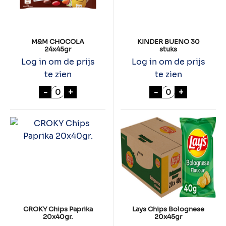
M&M CHOCOLA
KINDER BUENO 30
24x45gr
stuks
Log in om de prijs
Log in om de prijs
te zien
te zien
M&M CHOCOLA 24x45gr aantal
KINDER BUENO 
-
+
-
+
CROKY Chips Paprika
Lays Chips Bolognese
20x40gr.
20x45gr