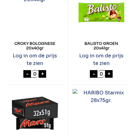
CROKY BOLOGNESE
BALISTO GROEN
20x40gr
20x41gr
Log in om de prijs
Log in om de prijs
te zien
te zien
CROKY BOLOGNESE 20x40gr aantal
BALISTO GROEN
-
+
-
+