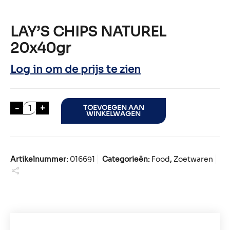
LAY’S CHIPS NATUREL
20x40gr
Log in om de prijs te zien
LAY'S CHIPS NATUREL 20x40gr aantal
-
+
TOEVOEGEN AAN
WINKELWAGEN
Artikelnummer:
016691
Categorieën:
Food
,
Zoetwaren