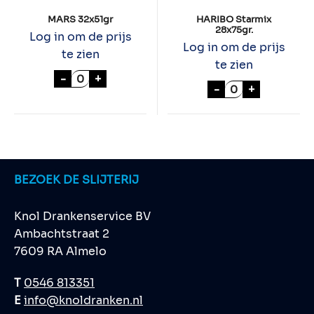
MARS 32x51gr
HARIBO Starmix
28x75gr.
Log in om de prijs
Log in om de prijs
te zien
te zien
MARS 32x51gr aantal
-
+
HARIBO Starmix
-
+
BEZOEK DE SLIJTERIJ
Knol Drankenservice BV
Ambachtstraat 2
7609 RA Almelo
T
0546 813351
E
info@knoldranken.nl