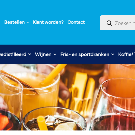
Producten zoek
e
Bestellen
Klant worden?
Contact
edistilleerd
Wijnen
Fris- en sportdranken
Koffie/