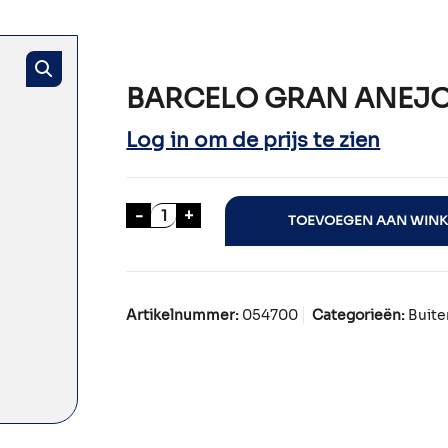
BARCELO GRAN ANEJO
Log in om de prijs te zien
BARCELO GRAN ANEJO 70cl aantal
-
+
TOEVOEGEN AAN WIN
Artikelnummer:
054700
Categorieën:
Buite