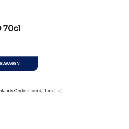
 70cl
KELWAGEN
nlands Gedistilleerd
,
Rum