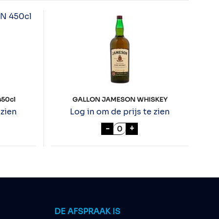
450cl
GALLON JAMESON WHISKEY
 zien
Log in om de prijs te zien
EGAL GALLON 450cl aantal
GALLON JAMESON WHISKE
-
+
DE AFSPRAAK IS