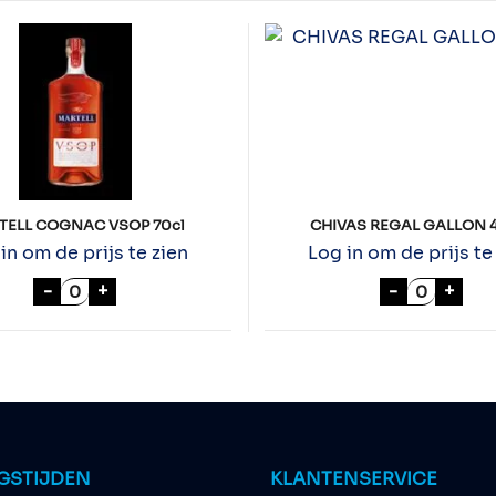
TELL COGNAC VSOP 70cl
CHIVAS REGAL GALLON 
in om de prijs te zien
Log in om de prijs te
MARTELL COGNAC VSOP 70cl aantal
CHIVAS R
-
+
-
+
GSTIJDEN
KLANTENSERVICE