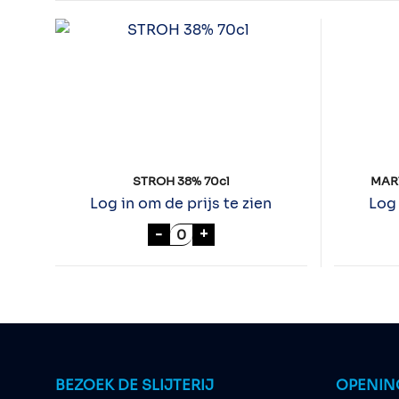
STROH 38% 70cl
MAR
Log in om de prijs te zien
Log 
STROH 38% 70cl aantal
-
+
BEZOEK DE SLIJTERIJ
OPENIN