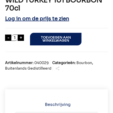
WILD TURKEY 101 BOURBON
70cl
Log in om de prijs te zien
WILD TURKEY 101 BOURBON 70cl aantal
-
+
TOEVOEGEN AAN
WINKELWAGEN
Artikelnummer:
040029
Categorieën:
Bourbon
,
Buitenlands Gedistilleerd
Beschrijving