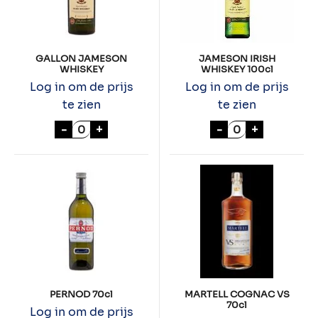
GALLON JAMESON
JAMESON IRISH
WHISKEY
WHISKEY 100cl
Log in om de prijs
Log in om de prijs
te zien
te zien
GALLON JAMESON WHISKEY aantal
JAMESON IRISH
-
+
-
+
PERNOD 70cl
MARTELL COGNAC VS
70cl
Log in om de prijs