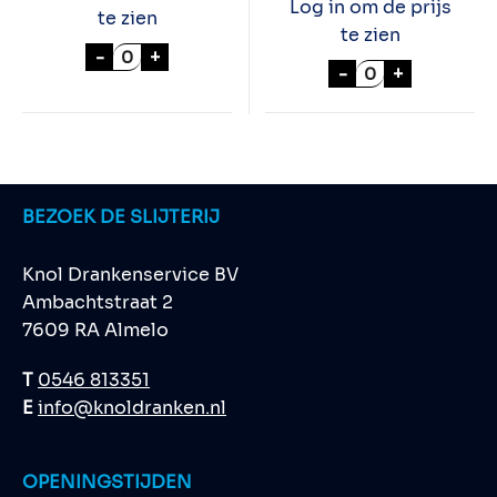
Log in om de prijs
te zien
te zien
PERNOD 70cl aantal
-
+
MARTELL COGNA
-
+
BEZOEK DE SLIJTERIJ
Knol Drankenservice BV
Ambachtstraat 2
7609 RA Almelo
T
0546 813351
E
info@knoldranken.nl
OPENINGSTIJDEN