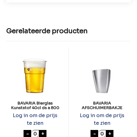
Gerelateerde producten
BAVARIA Bierglas
BAVARIA
Kunststof 40cl ds a 800
AFSCHUIMERBAKJE
Log in om de prijs
Log in om de prijs
te zien
te zien
BAVARIA Bierglas Kunststof 40cl ds a 800 
BAVARIA AFSCH
-
+
-
+