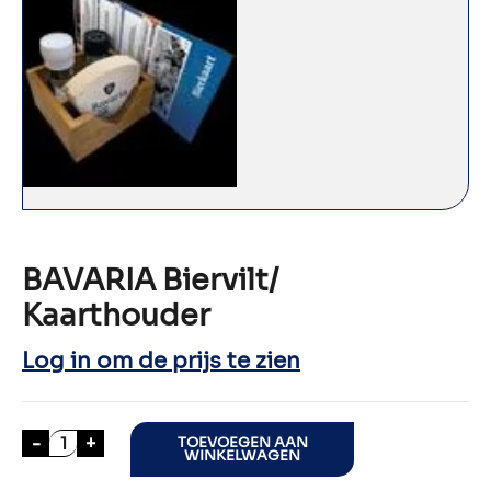
BAVARIA Biervilt/
Kaarthouder
Log in om de prijs te zien
BAVARIA Biervilt/ Kaarthouder aantal
-
+
TOEVOEGEN AAN
WINKELWAGEN