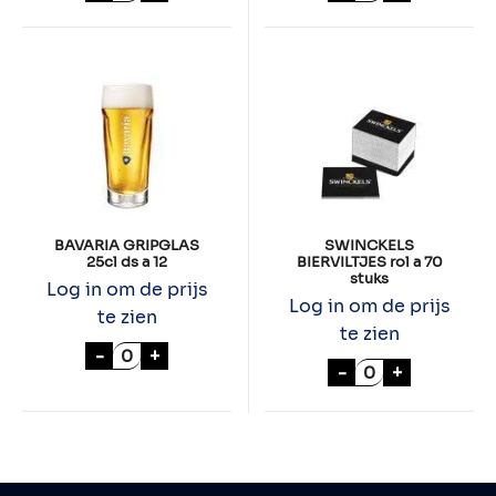
BAVARIA GRIPGLAS
SWINCKELS
25cl ds a 12
BIERVILTJES rol a 70
stuks
Log in om de prijs
Log in om de prijs
te zien
te zien
BAVARIA GRIPGLAS 25cl ds a 12 aantal
-
+
SWINCKELS BIER
-
+