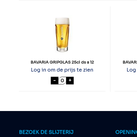
BAVARIA GRIPGLAS 25cl ds a 12
BAVARI
Log in om de prijs te zien
Log 
BAVARIA GRIPGLAS 25cl ds a 12
-
+
BEZOEK DE SLIJTERIJ
OPENIN