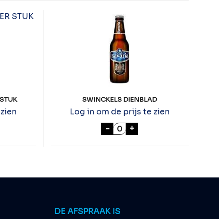
 STUK
SWINCKELS DIENBLAD
 zien
Log in om de prijs te zien
S OPENER PER STUK aantal
SWINCKELS DIENBLAD aan
-
+
DE AFSPRAAK IS