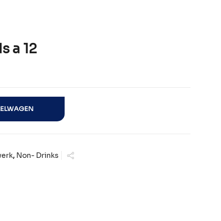
s a 12
KELWAGEN
werk
,
Non- Drinks