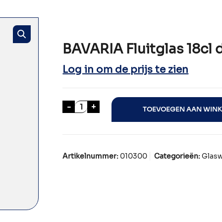
BAVARIA Fluitglas 18cl d
Log in om de prijs te zien
BAVARIA Fluitglas 18cl ds a 12 aantal
-
+
TOEVOEGEN AAN WIN
Artikelnummer:
010300
Categorieën:
Glas