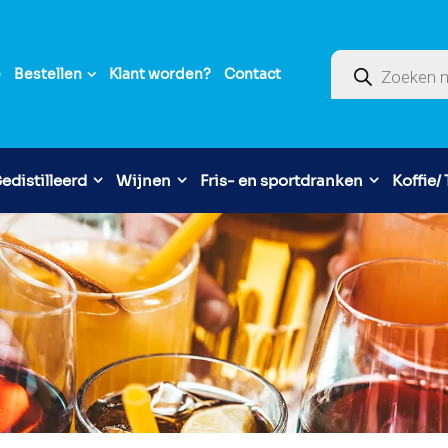
Producten zoek
e
Bestellen
Klant worden?
Contact
edistilleerd
Wijnen
Fris- en sportdranken
Koffie/