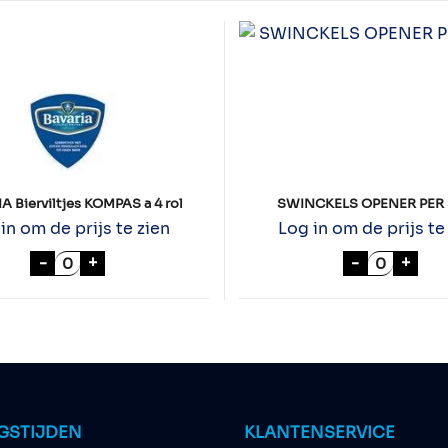
A Bierviltjes KOMPAS a 4 rol
SWINCKELS OPENER PER
in om de prijs te zien
Log in om de prijs te
 aantal
BAVARIA Bierviltjes KOMPAS a 4 rol aantal
SWINCKEL
-
+
-
+
GSTIJDEN
KLANTENSERVICE