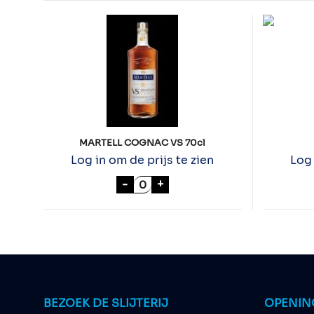
MARTELL COGNAC VS 70cl
Log in om de prijs te zien
Log 
MARTELL COGNAC VS 70cl aan
-
+
BEZOEK DE SLIJTERIJ
OPENIN