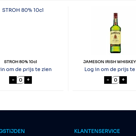
STROH 80% 10cl
JAMESON IRISH WHISKEY 
in om de prijs te zien
Log in om de prijs te
tal
STROH 80% 10cl aantal
JAMESON 
-
+
-
+
GSTIJDEN
KLANTENSERVICE