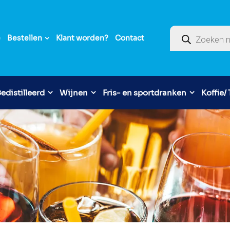
Producten zoek
e
Bestellen
Klant worden?
Contact
edistilleerd
Wijnen
Fris- en sportdranken
Koffie/