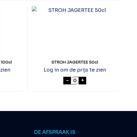
100cl
STROH JAGERTEE 50cl
 zien
Log in om de prijs te zien
IRISH WHISKEY 100cl aantal
STROH JAGERTEE 50cl aan
-
+
DE AFSPRAAK IS