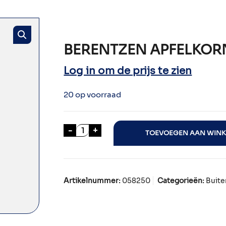
BERENTZEN APFELKORN
Log in om de prijs te zien
20 op voorraad
BERENTZEN APFELKORN 70cl aantal
-
+
TOEVOEGEN AAN WIN
Artikelnummer:
058250
Categorieën:
Buite