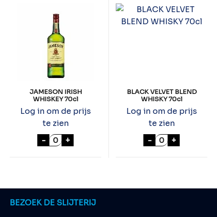
JAMESON IRISH
BLACK VELVET BLEND
WHISKEY 70cl
WHISKY 70cl
Log in om de prijs
Log in om de prijs
te zien
te zien
JAMESON IRISH WHISKEY 70cl aantal
BLACK VELVET 
-
+
-
+
BEZOEK DE SLIJTERIJ