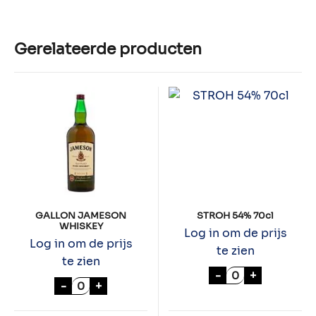
Gerelateerde producten
GALLON JAMESON
STROH 54% 70cl
WHISKEY
Log in om de prijs
Log in om de prijs
te zien
te zien
STROH 54% 70cl
-
+
GALLON JAMESON WHISKEY aantal
-
+