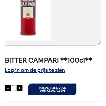
BITTER CAMPARI **100cl**
Log in om de prijs te zien
BITTER CAMPARI **100cl** aantal
-
+
TOEVOEGEN AAN
WINKELWAGEN