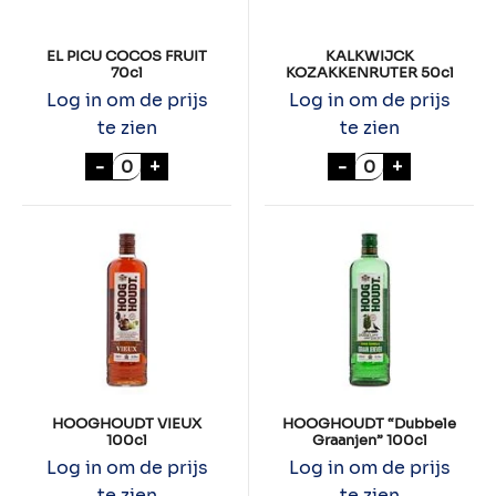
EL PICU COCOS FRUIT
KALKWIJCK
70cl
KOZAKKENRUTER 50cl
Log in om de prijs
Log in om de prijs
te zien
te zien
EL PICU COCOS FRUIT 70cl aantal
KALKWIJCK KOZ
-
+
-
+
HOOGHOUDT VIEUX
HOOGHOUDT “Dubbele
100cl
Graanjen” 100cl
Log in om de prijs
Log in om de prijs
te zien
te zien