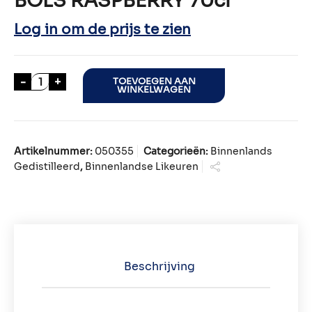
BOLS RASPBERRY 70cl
Log in om de prijs te zien
BOLS RASPBERRY 70cl aantal
-
+
TOEVOEGEN AAN
WINKELWAGEN
Artikelnummer:
050355
Categorieën:
Binnenlands
Gedistilleerd
,
Binnenlandse Likeuren
Beschrijving