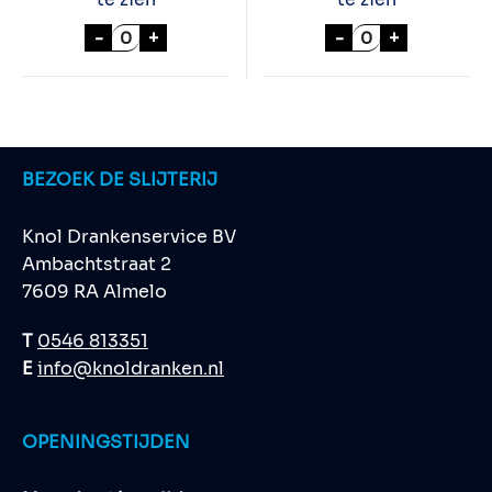
HOOGHOUDT VIEUX 100cl aantal
HOOGHOUDT "Du
-
+
-
+
BEZOEK DE SLIJTERIJ
Knol Drankenservice BV
Ambachtstraat 2
7609 RA Almelo
T
0546 813351
E
info@knoldranken.nl
OPENINGSTIJDEN