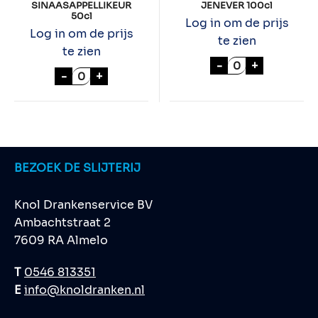
SINAASAPPELLIKEUR
JENEVER 100cl
50cl
Log in om de prijs
Log in om de prijs
te zien
te zien
HOOGHOUDT 30
-
+
HOOGHOUDT SINAASAPPELLIKEUR 50cl a
-
+
BEZOEK DE SLIJTERIJ
Knol Drankenservice BV
Ambachtstraat 2
7609 RA Almelo
T
0546 813351
E
info@knoldranken.nl