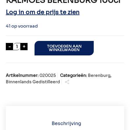
KALMOES BERENBURG 100cl
Log in om de prijs te zien
41 op voorraad
KALMOES BERENBURG 100cl aantal
-
+
TOEVOEGEN AAN
WINKELWAGEN
Artikelnummer:
020025
Categorieën:
Berenburg
,
Binnenlands Gedistilleerd
Beschrijving