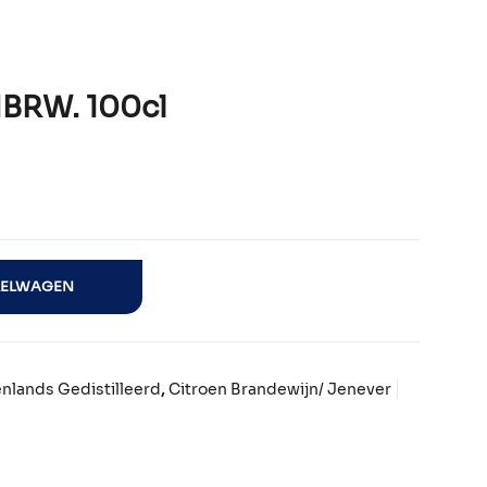
RW. 100cl
antal
KELWAGEN
nlands Gedistilleerd
,
Citroen Brandewijn/ Jenever