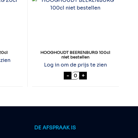
0cl
HOOGHOUDT BEERENBURG 100cl
niet bestellen
 zien
Log in om de prijs te zien
BERENBURG 20cl aantal
HOOGHOUDT BEERENBURG 1
-
+
DE AFSPRAAK IS