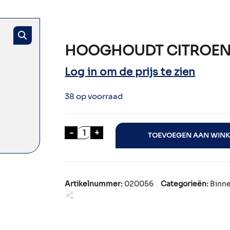
HOOGHOUDT CITROENB
Log in om de prijs te zien
38 op voorraad
HOOGHOUDT CITROENBRW. 100cl a
-
+
TOEVOEGEN AAN WIN
Artikelnummer:
020056
Categorieën:
Binne