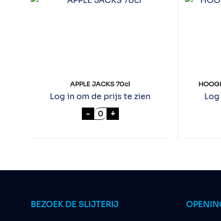
APPLE JACKS 70cl
HOOGH
Log in om de prijs te zien
Log 
APPLE JACKS 70cl aantal
-
+
BEZOEK DE SLIJTERIJ
OPENIN