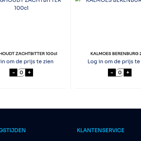
OUDT ZACHTBITTER 100cl
KALMOES BERENBURG 2
in om de prijs te zien
Log in om de prijs te
HOOGHOUDT ZACHTBITTER 100cl aantal
KALMOES 
-
+
-
+
GSTIJDEN
KLANTENSERVICE