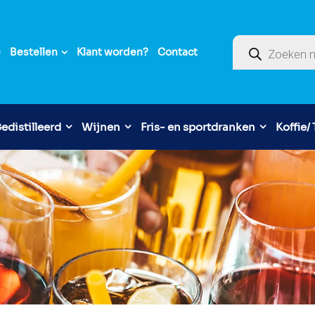
Producten zoek
e
Bestellen
Klant worden?
Contact
edistilleerd
Wijnen
Fris- en sportdranken
Koffie/