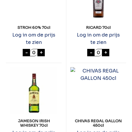
STROH 60% 70cl
RICARD 70cl
Log in om de prijs
Log in om de prijs
te zien
te zien
STROH 60% 70cl aantal
RICARD 70cl aa
-
+
-
+
JAMESON IRISH
CHIVAS REGAL GALLON
WHISKEY 70cl
450cl