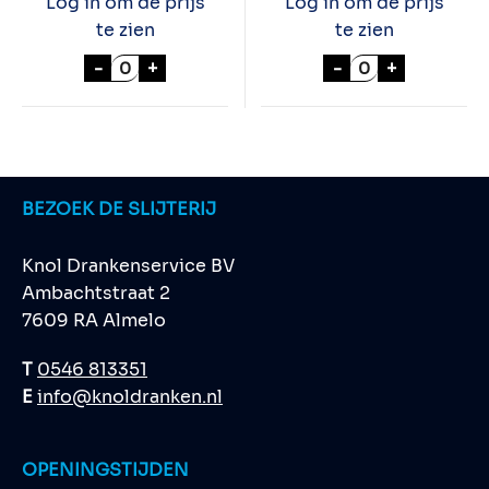
Log in om de prijs
Log in om de prijs
te zien
te zien
JAMESON IRISH WHISKEY 70cl aantal
CHIVAS REGAL 
-
+
-
+
BEZOEK DE SLIJTERIJ
Knol Drankenservice BV
Ambachtstraat 2
7609 RA Almelo
T
0546 813351
E
info@knoldranken.nl
OPENINGSTIJDEN