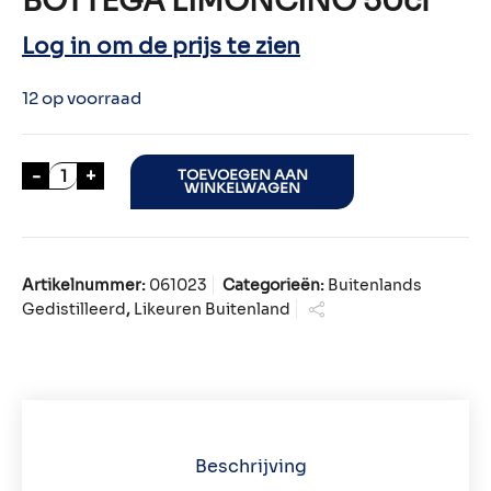
BOTTEGA LIMONCINO 50cl
Log in om de prijs te zien
12 op voorraad
BOTTEGA LIMONCINO 50cl aantal
-
+
TOEVOEGEN AAN
WINKELWAGEN
Artikelnummer:
061023
Categorieën:
Buitenlands
Gedistilleerd
,
Likeuren Buitenland
Beschrijving