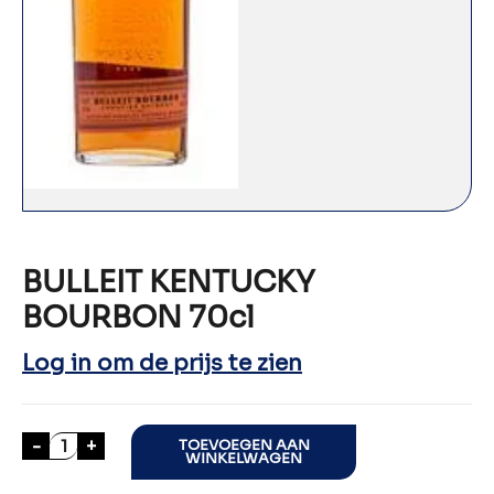
BULLEIT KENTUCKY
BOURBON 70cl
Log in om de prijs te zien
BULLEIT KENTUCKY BOURBON 70cl aantal
-
+
TOEVOEGEN AAN
WINKELWAGEN