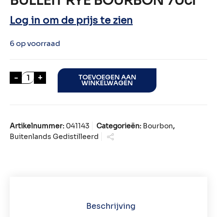
BULLEIT RYE BOURBON 70cl
Log in om de prijs te zien
6 op voorraad
BULLEIT RYE BOURBON 70cl aantal
-
+
TOEVOEGEN AAN
WINKELWAGEN
Artikelnummer:
041143
Categorieën:
Bourbon
,
Buitenlands Gedistilleerd
Beschrijving