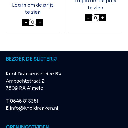
Log in om de prijs
Log in om de prijs
te zien
te zien
STROH 54% 70cl
-
+
MERRYS WITTE CHOCOLA 70cl aantal
-
+
BEZOEK DE SLIJTERIJ
Knol Drankenservice BV
Ambachtstraat 2
7609 RA Almelo
T
0546 813351
E
info@knoldranken.nl
OPENINGSTIJDEN