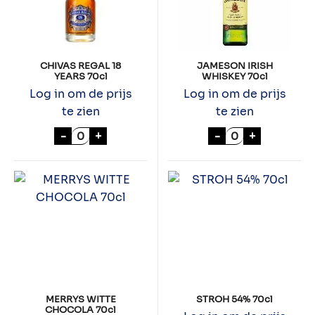
CHIVAS REGAL 18
JAMESON IRISH
YEARS 70cl
WHISKEY 70cl
Log in om de prijs
Log in om de prijs
te zien
te zien
CHIVAS REGAL 18 YEARS 70cl aantal
JAMESON IRISH
-
+
-
+
MERRYS WITTE
STROH 54% 70cl
CHOCOLA 70cl