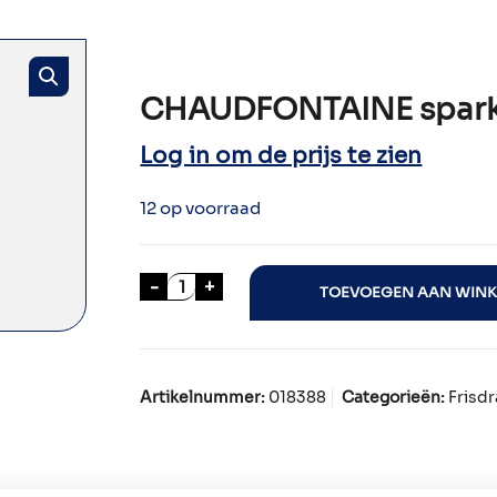
CHAUDFONTAINE sparkli
Log in om de prijs te zien
12 op voorraad
CHAUDFONTAINE sparkling P.E.T. 24
-
+
TOEVOEGEN AAN WIN
Artikelnummer:
018388
Categorieën:
Frisd