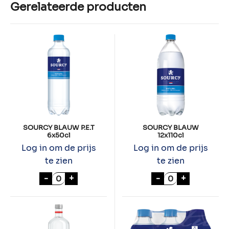
Gerelateerde producten
SOURCY BLAUW P.E.T
SOURCY BLAUW
6x50cl
12x110cl
Log in om de prijs
Log in om de prijs
te zien
te zien
SOURCY BLAUW P.E.T 6x50cl aantal
SOURCY BLAUW 
-
+
-
+