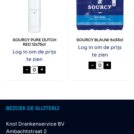
SOURCY PURE DUTCH
SOURCY BLAUW 6x33cl
RED 12x75cl
Log in om de prijs
Log in om de prijs
te zien
te zien
SOURCY BLAUW 
-
+
SOURCY PURE DUTCH RED 12x75cl aantal
-
+
BEZOEK DE SLIJTERIJ
Knol Drankenservice BV
Ambachtstraat 2