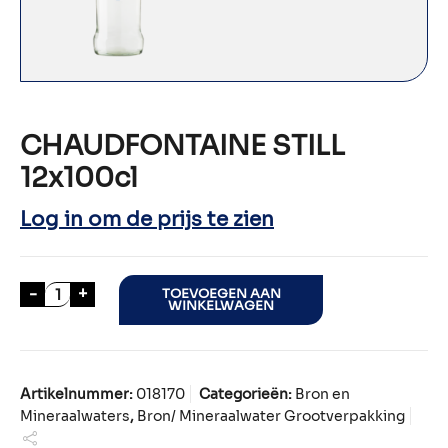
CHAUDFONTAINE STILL
12x100cl
Log in om de prijs te zien
CHAUDFONTAINE STILL 12x100cl aantal
-
+
TOEVOEGEN AAN
WINKELWAGEN
Artikelnummer:
018170
Categorieën:
Bron en
Mineraalwaters
,
Bron/ Mineraalwater Grootverpakking