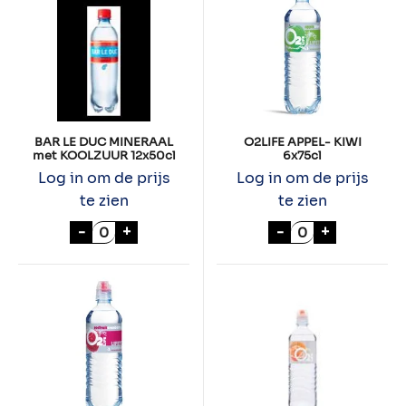
BAR LE DUC MINERAAL
O2LIFE APPEL- KIWI
met KOOLZUUR 12x50cl
6x75cl
Log in om de prijs
Log in om de prijs
te zien
te zien
BAR LE DUC MINERAAL met KOOLZUUR 12x
O2LIFE APPEL- K
-
+
-
+