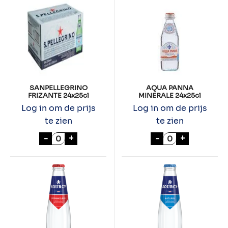
SANPELLEGRINO
AQUA PANNA
FRIZANTE 24x25cl
MINERALE 24x25cl
Log in om de prijs
Log in om de prijs
te zien
te zien
SANPELLEGRINO FRIZANTE 24x25cl aanta
AQUA PANNA MI
-
+
-
+