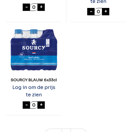
te zien
O2LIFE LEMON- GRAPEFRUIT 6x75cl aanta
-
+
O2LIFE WATERM
-
+
SOURCY BLAUW 6x33cl
Log in om de prijs
te zien
SOURCY BLAUW 6x33cl aantal
-
+