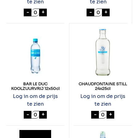
te zien
te zien
SOURCY ROOD P.E.T 6x50cl aantal
SOURCY BLAUW P.
-
+
-
+
BAR LE DUC
CHAUDFONTAINE STILL
KOOLZUURVRIJ 12x50cl
24x25cl
Log in om de prijs
Log in om de prijs
te zien
te zien
BAR LE DUC KOOLZUURVRIJ 12x50cl aanta
CHAUDFONTAINE
-
+
-
+