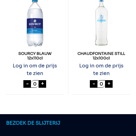
SOURCY BLAUW
CHAUDFONTAINE STILL
12x110cl
12x100cl
Log in om de prijs
Log in om de prijs
te zien
te zien
SOURCY BLAUW 12x110cl aantal
CHAUDFONTAINE
-
+
-
+
BEZOEK DE SLIJTERIJ