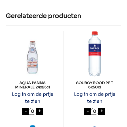
Gerelateerde producten
AQUA PANNA
SOURCY ROOD P.E.T
MINERALE 24x25cl
6x50cl
Log in om de prijs
Log in om de prijs
te zien
te zien
AQUA PANNA MINERALE 24x25cl aantal
SOURCY ROOD P.
-
+
-
+