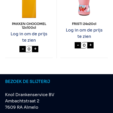
PAKKEN CHOCOMEL
FRISTI 24x20cl
12x100cl
Log in om de prijs
Log in om de prijs
te zien
te zien
FRISTI 24x20cl 
-
+
PAKKEN CHOCOMEL 12x100cl aantal
-
+
BEZOEK DE SLIJTERIJ
Knol Drankenservice BV
Ambachtstraat 2
7609 RA Almelo