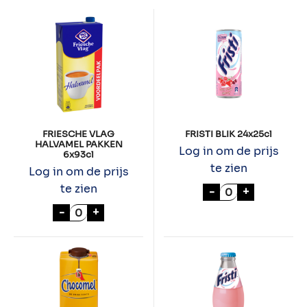
FRIESCHE VLAG
FRISTI BLIK 24x25cl
HALVAMEL PAKKEN
Log in om de prijs
6x93cl
te zien
Log in om de prijs
FRISTI BLIK 24x
te zien
-
+
FRIESCHE VLAG HALVAMEL PAKKEN 6x93cl
-
+