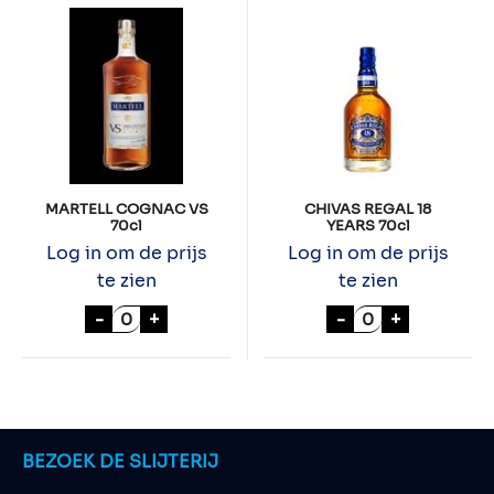
MARTELL COGNAC VS
CHIVAS REGAL 18
70cl
YEARS 70cl
Log in om de prijs
Log in om de prijs
te zien
te zien
MARTELL COGNAC VS 70cl aantal
CHIVAS REGAL 1
-
+
-
+
BEZOEK DE SLIJTERIJ