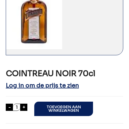
COINTREAU NOIR 70cl
Log in om de prijs te zien
COINTREAU NOIR 70cl aantal
-
+
TOEVOEGEN AAN
WINKELWAGEN