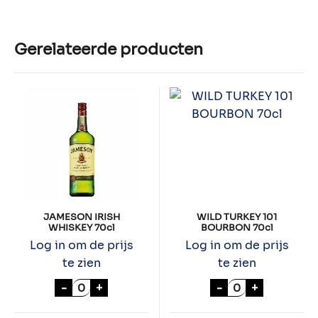
Gerelateerde producten
JAMESON IRISH
WILD TURKEY 101
WHISKEY 70cl
BOURBON 70cl
Log in om de prijs
Log in om de prijs
te zien
te zien
JAMESON IRISH WHISKEY 70cl aantal
WILD TURKEY 1
-
+
-
+