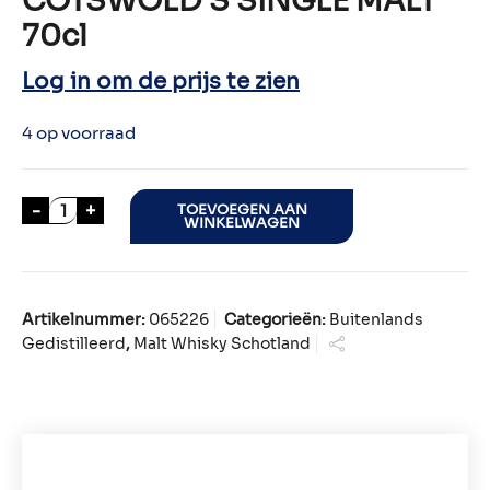
COTSWOLD’S SINGLE MALT
70cl
Log in om de prijs te zien
4 op voorraad
COTSWOLD'S SINGLE MALT 70cl aantal
-
+
TOEVOEGEN AAN
WINKELWAGEN
Artikelnummer:
065226
Categorieën:
Buitenlands
Gedistilleerd
,
Malt Whisky Schotland