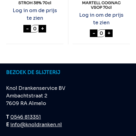
STROH 38% 70cl
MARTELL COGNAC
VSOP 70cl
Log in om de prijs
Log in om de prijs
te zien
te zien
STROH 38% 70cl aantal
-
+
MARTELL COGNA
-
+
BEZOEK DE SLIJTERIJ
Knol Drankenservice BV
Ambachtstraat 2
7609 RA Almelo
T
0546 813351
E
info@knoldranken.nl