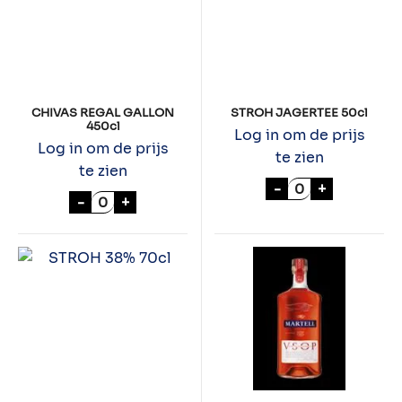
CHIVAS REGAL GALLON
STROH JAGERTEE 50cl
450cl
Log in om de prijs
Log in om de prijs
te zien
te zien
STROH JAGERTE
-
+
CHIVAS REGAL GALLON 450cl aantal
-
+