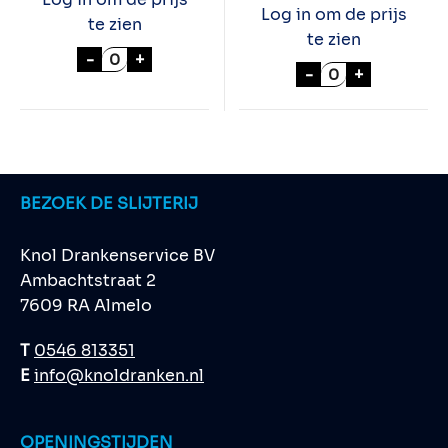
Log in om de prijs
te zien
te zien
MINI- BAG ROL + SLUITSTRIPS A 10 STUK a
-
+
CREAMERSTICKS
-
+
BEZOEK DE SLIJTERIJ
Knol Drankenservice BV
Ambachtstraat 2
7609 RA Almelo
T
0546 813351
E
info@knoldranken.nl
OPENINGSTIJDEN