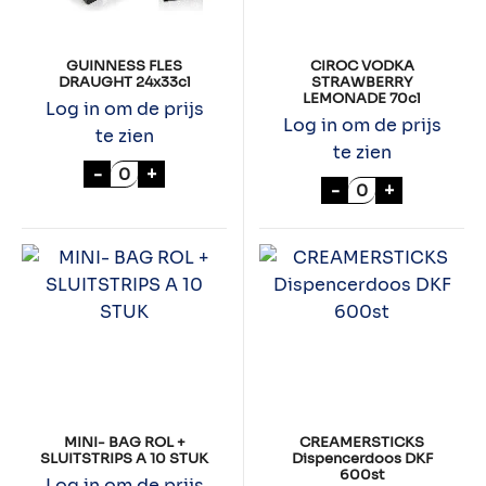
GUINNESS FLES
CIROC VODKA
DRAUGHT 24x33cl
STRAWBERRY
LEMONADE 70cl
Log in om de prijs
Log in om de prijs
te zien
te zien
GUINNESS FLES DRAUGHT 24x33cl aantal
-
+
CIROC VODKA 
-
+
MINI- BAG ROL +
CREAMERSTICKS
SLUITSTRIPS A 10 STUK
Dispencerdoos DKF
600st
Log in om de prijs