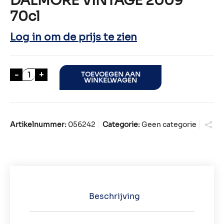
DALMORE VINTAGE 2009
70cl
Log in om de prijs te zien
DALMORE VINTAGE 2009 70cl aantal
-
+
TOEVOEGEN AAN
WINKELWAGEN
Artikelnummer:
056242
Categorie:
Geen categorie
Beschrijving