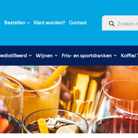
Producten zoek
e
Bestellen
Klant worden?
Contact
edistilleerd
Wijnen
Fris- en sportdranken
Koffie/