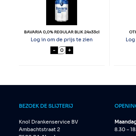
BAVARIA 0,0% REGULAR BLIK 24x33cl
OT
Log in om de prijs te zien
Log 
BAVARIA 0,0% REGULAR BLIK 24
-
+
BEZOEK DE SLIJTERIJ
OPENIN
Knol Drankenservice BV
Maandag 
Ambachtstraat 2
8.30 – 1