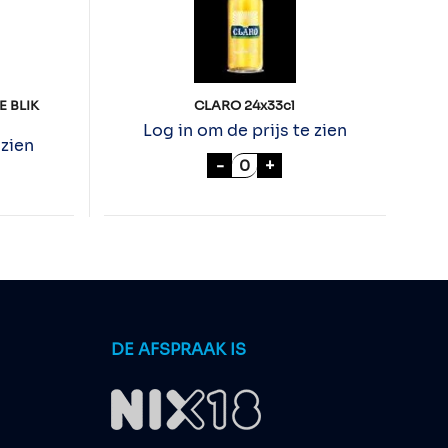
E BLIK
CLARO 24x33cl
Log in om de prijs te zien
 zien
CLARO 24x33cl aantal
-
+
.0% LEMON LIME BLIK 24x33cl aantal
DE AFSPRAAK IS