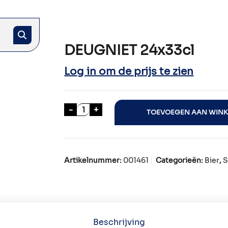
DEUGNIET 24x33cl
Log in om de prijs te zien
DEUGNIET 24x33cl aantal
-
+
TOEVOEGEN AAN WIN
Artikelnummer:
001461
Categorieën:
Bier
,
S
Beschrijving