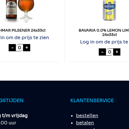
HMAR PILSENER 24x33cl
BAVARIA 0.0% LEMON LIM
24x33cl
in om de prijs te zien
Log in om de prijs te
x33cl aantal
OTHMAR PILSENER 24x33cl aantal
-
+
BAVARIA 0
-
+
GSTIJDEN
KLANTENSERVICE
t/m vrijdag
bestellen
8.00 uur
betalen